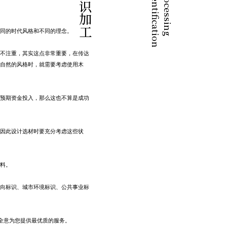
标识加工
I
d
e
n
t
i
f
i
c
a
t
i
o
n
P
r
o
c
e
s
s
i
n
g
同的时代风格和不同的理念。
不注重，其实这点非常重要，在传达
自然的风格时，就需要考虑使用木
预期资金投入，那么这也不算是成功
因此设计选材时要充分考虑这些状
料。
向标识、城市环境标识、公共事业标
识全心全意为您提供最优质的服务。