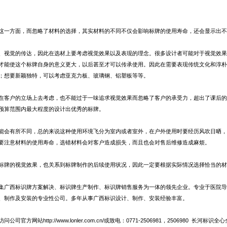
这一方面，而忽略了材料的选择，其实材料的不同不仅会影响标牌的使用寿命，还会显示出不
、视觉的传达，因此在选材上要考虑视觉效果以及表现的理念。很多设计者可能对于视觉效果
才能使这个标牌自身的意义更大，以后甚至才可以传承使用。因此在需要表现传统文化和淳朴
；想要新颖独特，可以考虑亚克力板、玻璃钢、铝塑板等等。
在客户的立场上去考虑，也不能过于一味追求视觉效果而忽略了客户的承受力，超出了课后的
预算范围内最大程度的设计出优秀的标牌。
能会有所不同，总的来说这种使用环境飞分为室内或者室外，在户外使用时要经历风吹日晒，
要注意材料的使用寿命，选错材料会对客户造成损失，而且也会对售后维修造成麻烦。
标牌的视觉效果，也关系到标牌制作的后续使用状况，因此一定要根据实际情况选择恰当的材
集广西标识牌方案解决、标识牌生产制作、标识牌销售服务为一体的领先企业。专业于医院导
、制作及安装的专业性公司。多年从事广西标识设计、制作、安装经验丰富。
访问公司官方网站
http://www.lonler.com.cn/
或致电：0771-2506981，2506980 长河标