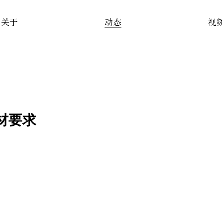
关于
动态
视
材要求