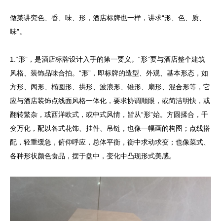
做菜讲究色、香、味、形，酒店标牌也一样，讲求“形、色、质、
味”。
1.“形”，是酒店标牌设计入手的第一要义。“形”要与酒店整个建筑
风格、装饰品味合拍。“形”，即标牌的造型、外观、基本形态，如
方形、闶形、椭圆形、拱形、波浪形、锥形、扇形、混合形等，它
应与酒店装饰点线面风格一体化，要求协调顺眼，或简洁明快，或
翻转繁杂，或西洋欧式，或中式风情，皆从“形”始。方圆揉合，千
变万化，配以各式花饰、挂件、吊链，也像一幅画的构图；点线搭
配，轻重缓急，俯仰呼应，总体平衡，衡中求动求变；也像菜式、
各种形状颜色食品，摆于盘中，变化中凸现形式美感。